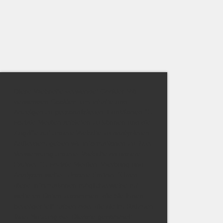
Diese Webseite verwendet Cookies Wir
verwenden Cookies, um Inhalte und
Anzeigen zu personalisieren, Funktionen für
soziale Medien anbieten zu können und die
Zugriffe auf unsere Website zu analysieren.
Außerdem geben wir Informationen zu Ihrer
Verwendung unserer Website an unsere
Partner für soziale Medien, Werbung und
Analysen weiter. Unsere Partner führen
diese Informationen möglicherweise mit
weiteren Daten zusammen, die Sie ihnen
bereitgestellt haben oder die sie im Rahmen
Ihrer Nutzung der Dienste gesammelt