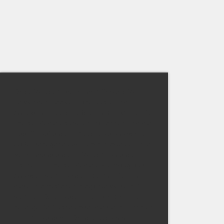
Diese Webseite verwendet Cookies Wir
verwenden Cookies, um Inhalte und
Anzeigen zu personalisieren, Funktionen für
soziale Medien anbieten zu können und die
Zugriffe auf unsere Website zu analysieren.
Außerdem geben wir Informationen zu Ihrer
Verwendung unserer Website an unsere
Partner für soziale Medien, Werbung und
Analysen weiter. Unsere Partner führen
diese Informationen möglicherweise mit
weiteren Daten zusammen, die Sie ihnen
bereitgestellt haben oder die sie im Rahmen
Ihrer Nutzung der Dienste gesammelt