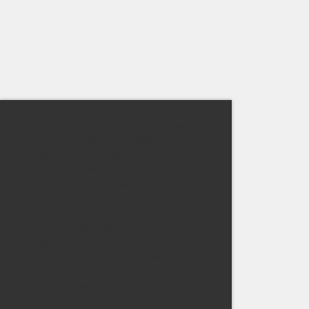
Diese Webseite verwendet Cookies Wir
verwenden Cookies, um Inhalte und
Anzeigen zu personalisieren, Funktionen für
soziale Medien anbieten zu können und die
Zugriffe auf unsere Website zu analysieren.
Außerdem geben wir Informationen zu Ihrer
Verwendung unserer Website an unsere
Partner für soziale Medien, Werbung und
Analysen weiter. Unsere Partner führen
diese Informationen möglicherweise mit
weiteren Daten zusammen, die Sie ihnen
bereitgestellt haben oder die sie im Rahmen
Ihrer Nutzung der Dienste gesammelt