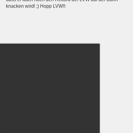
knacken wird! ;) Hopp LVW!!
Diese Webseite verwendet Cookies Wir
verwenden Cookies, um Inhalte und
Anzeigen zu personalisieren, Funktionen für
soziale Medien anbieten zu können und die
Zugriffe auf unsere Website zu analysieren.
Außerdem geben wir Informationen zu Ihrer
Verwendung unserer Website an unsere
Partner für soziale Medien, Werbung und
Analysen weiter. Unsere Partner führen
diese Informationen möglicherweise mit
weiteren Daten zusammen, die Sie ihnen
bereitgestellt haben oder die sie im Rahmen
Ihrer Nutzung der Dienste gesammelt