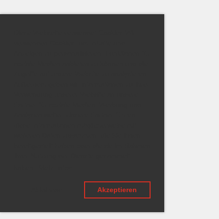
Diese Webseite verwendet Cookies Wir
verwenden Cookies, um Inhalte und
Anzeigen zu personalisieren, Funktionen für
soziale Medien anbieten zu können und die
Zugriffe auf unsere Website zu analysieren.
Außerdem geben wir Informationen zu Ihrer
Verwendung unserer Website an unsere
Partner für soziale Medien, Werbung und
Analysen weiter. Unsere Partner führen
diese Informationen möglicherweise mit
weiteren Daten zusammen, die Sie ihnen
bereitgestellt haben oder die sie im Rahmen
Ihrer Nutzung der Dienste gesammelt
haben.
Mehr Infos
Ablehnen
Akzeptieren