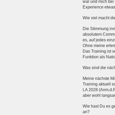
war und mich bei 
Experience etwas
Wie viel macht di
Die Stimmung inn
absolutem Commitm
es, auf jedes ein
Ohne meine erler
Das Training ist s
Funktion als Natio
Was sind die näc
Meine nächste Mis
Training aktuell 
LA 2028 (Anm.d.R
aber wohl langsam
Wie hast Du es ge
an?