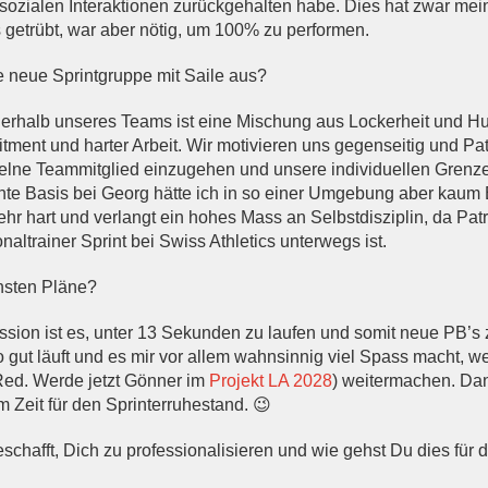
sozialen Interaktionen zurückgehalten habe. Dies hat zwar me
 getrübt, war aber nötig, um 100% zu performen.
e neue Sprintgruppe mit Saile aus?
erhalb unseres Teams ist eine Mischung aus Lockerheit und Hu
ent und harter Arbeit. Wir motivieren uns gegenseitig und Patr
zelne Teammitglied einzugehen und unsere individuellen Grenz
nte Basis bei Georg hätte ich in so einer Umgebung aber kaum
ehr hart und verlangt ein hohes Mass an Selbstdisziplin, da Patri
naltrainer Sprint bei Swiss Athletics unterwegs ist.
hsten Pläne?
sion ist es, unter 13 Sekunden zu laufen und somit neue PB’s 
so gut läuft und es mir vor allem wahnsinnig viel Spass macht, w
ed. Werde jetzt Gönner im
Projekt LA 2028
) weitermachen. Da
 Zeit für den Sprinterruhestand. 😉
schafft, Dich zu professionalisieren und wie gehst Du dies für 