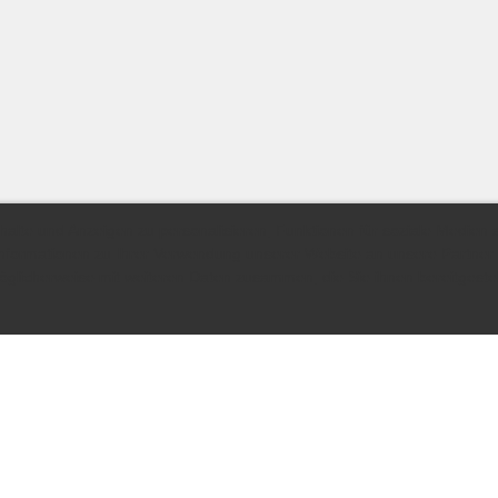
lte und Anzeigen zu personalisieren, Funktionen für soziale Medien 
Informationen zu Ihrer Verwendung unserer Website an unsere Partner
glicherweise mit weiteren Daten zusammen, die Sie ihnen bereitgestel