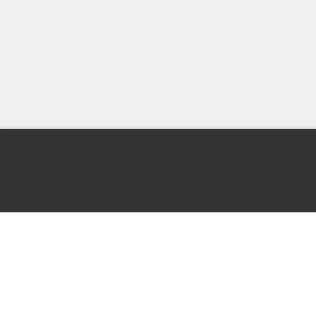
Diese Webseite verwendet Cookies Wir verwenden Cookies, um Inha
Zugriffe auf unsere Website zu analysieren. Außerdem geben wir 
und Analysen weiter. Unsere Partner führen diese Informationen mö
Rahmen Ihrer Nutzung der Dienste gesammelt haben.
Mehr Infos