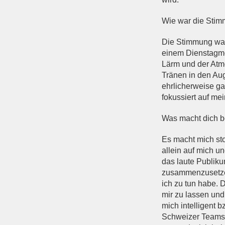
Wie war die Stim
Die Stimmung war 
einem Dienstagmo
Lärm und der Atm
Tränen in den Au
ehrlicherweise g
fokussiert auf m
Was macht dich be
Es macht mich sto
allein auf mich u
das laute Publik
zusammenzusetzen»
ich zu tun habe. 
mir zu lassen und
mich intelligent 
Schweizer Teams 