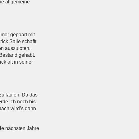
ine allgemeine
mor gepaart mit
ick Saile schafft
en auszuloten.
 Bestand gehabt.
ck oft in seiner
zu laufen. Da das
erde ich noch bis
nach wird’s dann
die nächsten Jahre