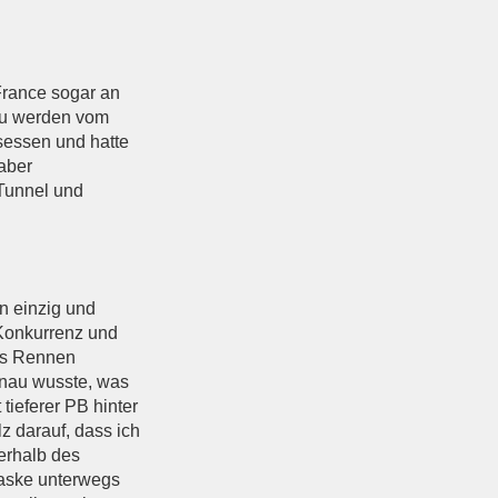
 France sogar an
zu werden vom
sessen und hatte
aber
 Tunnel und
n einzig und
 Konkurrenz und
es Rennen
genau wusste, was
tieferer PB hinter
z darauf, dass ich
nerhalb des
Maske unterwegs