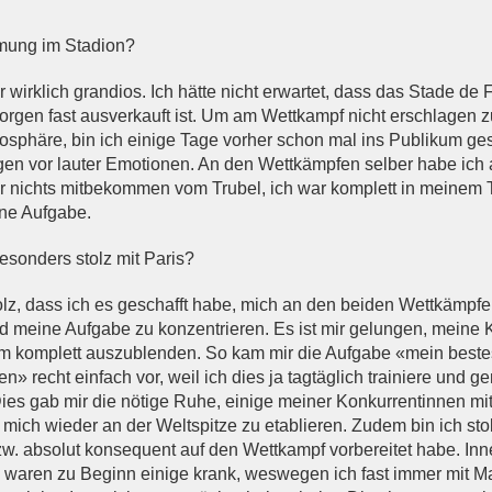
mung im Stadion?
wirklich grandios. Ich hätte nicht erwartet, dass das Stade de
rgen fast ausverkauft ist. Um am Wettkampf nicht erschlagen 
osphäre, bin ich einige Tage vorher schon mal ins Publikum ge
gen vor lauter Emotionen. An den Wettkämpfen selber habe ich 
ar nichts mitbekommen vom Trubel, ich war komplett in meinem
eine Aufgabe.
sonders stolz mit Paris?
lz, dass ich es geschafft habe, mich an den beiden Wettkämpfe
nd meine Aufgabe zu konzentrieren. Es ist mir gelungen, meine
um komplett auszublenden. So kam mir die Aufgabe «mein best
 recht einfach vor, weil ich dies ja tagtäglich trainiere und 
Dies gab mir die nötige Ruhe, einige meiner Konkurrentinnen mit 
 mich wieder an der Weltspitze zu etablieren. Zudem bin ich stol
bzw. absolut konsequent auf den Wettkampf vorbereitet habe. In
waren zu Beginn einige krank, weswegen ich fast immer mit 