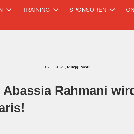
N
TRAINING
SPONSOREN
ON
16.11.2024
, Rüegg Roger
 Abassia Rahmani wird
aris!