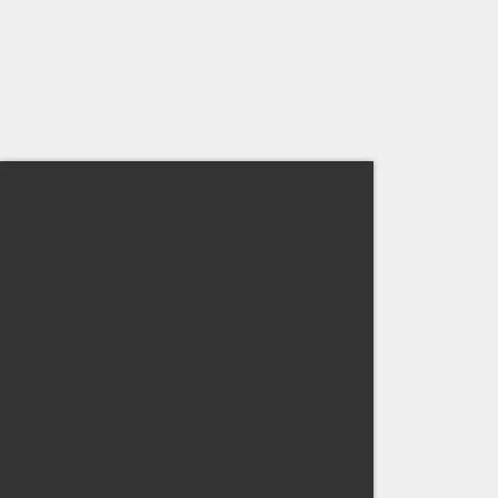
Diese Webseite verwendet Cookies Wir
verwenden Cookies, um Inhalte und
Anzeigen zu personalisieren, Funktionen für
soziale Medien anbieten zu können und die
Zugriffe auf unsere Website zu analysieren.
Außerdem geben wir Informationen zu Ihrer
Verwendung unserer Website an unsere
Partner für soziale Medien, Werbung und
Analysen weiter. Unsere Partner führen
diese Informationen möglicherweise mit
weiteren Daten zusammen, die Sie ihnen
bereitgestellt haben oder die sie im Rahmen
Ihrer Nutzung der Dienste gesammelt