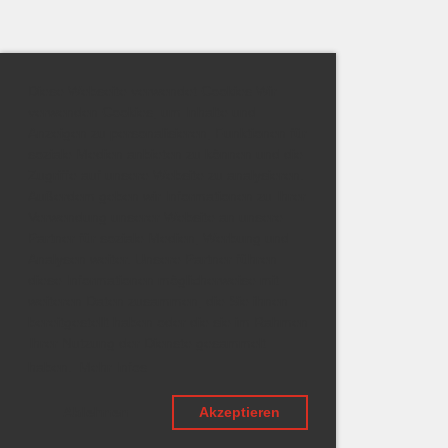
Diese Webseite verwendet Cookies Wir
verwenden Cookies, um Inhalte und
Anzeigen zu personalisieren, Funktionen für
soziale Medien anbieten zu können und die
Zugriffe auf unsere Website zu analysieren.
Außerdem geben wir Informationen zu Ihrer
Verwendung unserer Website an unsere
Partner für soziale Medien, Werbung und
Analysen weiter. Unsere Partner führen
diese Informationen möglicherweise mit
weiteren Daten zusammen, die Sie ihnen
bereitgestellt haben oder die sie im Rahmen
Ihrer Nutzung der Dienste gesammelt
haben.
Mehr Infos
Ablehnen
Akzeptieren