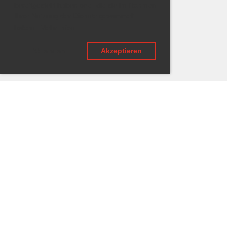
bereitgestellt haben oder die sie im Rahmen
Ihrer Nutzung der Dienste gesammelt
haben.
Mehr Infos
Ablehnen
Akzeptieren