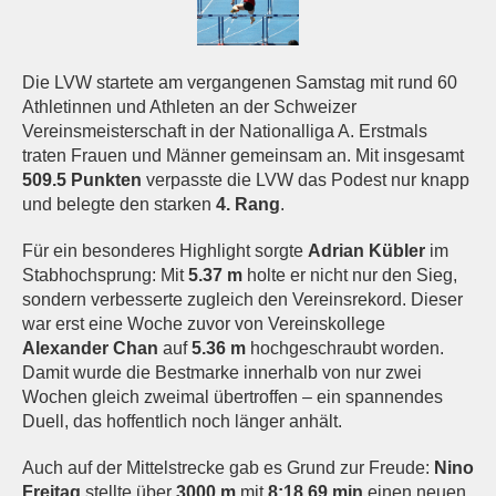
Die LVW startete am vergangenen Samstag mit rund 60
Athletinnen und Athleten an der Schweizer
Vereinsmeisterschaft in der Nationalliga A. Erstmals
traten Frauen und Männer gemeinsam an. Mit insgesamt
509.5 Punkten
verpasste die LVW das Podest nur knapp
und belegte den starken
4. Rang
.
Für ein besonderes Highlight sorgte
Adrian Kübler
im
Stabhochsprung: Mit
5.37 m
holte er nicht nur den Sieg,
sondern verbesserte zugleich den Vereinsrekord. Dieser
war erst eine Woche zuvor von Vereinskollege
Alexander Chan
auf
5.36 m
hochgeschraubt worden.
Damit wurde die Bestmarke innerhalb von nur zwei
Wochen gleich zweimal übertroffen – ein spannendes
Duell, das hoffentlich noch länger anhält.
Auch auf der Mittelstrecke gab es Grund zur Freude:
Nino
Freitag
stellte über
3000 m
mit
8:18.69 min
einen neuen