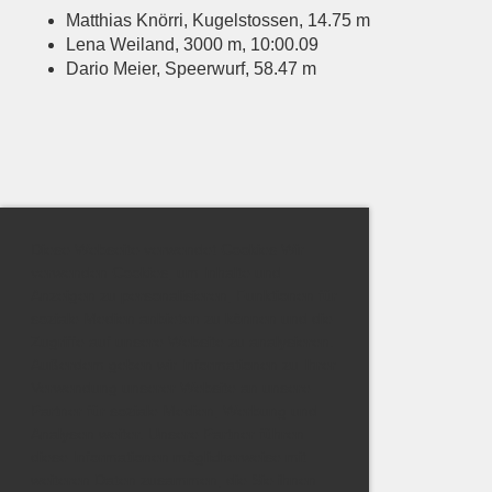
Matthias Knörri, Kugelstossen, 14.75 m
Lena Weiland, 3000 m, 10:00.09
Dario Meier, Speerwurf, 58.47 m
Diese Webseite verwendet Cookies Wir
verwenden Cookies, um Inhalte und
Anzeigen zu personalisieren, Funktionen für
soziale Medien anbieten zu können und die
Zugriffe auf unsere Website zu analysieren.
Außerdem geben wir Informationen zu Ihrer
Verwendung unserer Website an unsere
Partner für soziale Medien, Werbung und
Analysen weiter. Unsere Partner führen
diese Informationen möglicherweise mit
weiteren Daten zusammen, die Sie ihnen