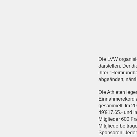
Die LVW organisie
darstellen. Der d
ihrer "Heimrundba
abgeändert, nämli
Die Athleten lege
Einnahmerekord au
gesammelt. Im 20
49'917.65.- und i
Mitglieder 600 F
Mitgliederbeitrag
Sponsoren! Jeder