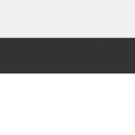
lte und Anzeigen zu personalisieren, Funktionen für soziale Medien 
Informationen zu Ihrer Verwendung unserer Website an unsere Partner
glicherweise mit weiteren Daten zusammen, die Sie ihnen bereitgestel