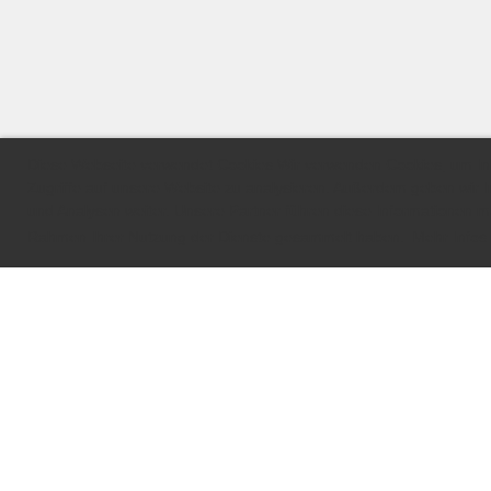
Diese Webseite verwendet Cookies Wir verwenden Cookies, um Inha
Zugriffe auf unsere Website zu analysieren. Außerdem geben wir 
und Analysen weiter. Unsere Partner führen diese Informationen mö
Rahmen Ihrer Nutzung der Dienste gesammelt haben.
Mehr Infos