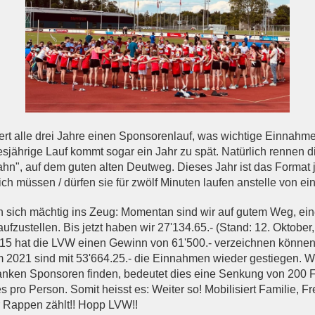
rt alle drei Jahre einen Sponsorenlauf, was wichtige Einnahme
iesjährige Lauf kommt sogar ein Jahr zu spät. Natürlich rennen d
hn", auf dem guten alten Deutweg. Dieses Jahr ist das Format
ch müssen / dürfen sie für zwölf Minuten laufen anstelle von ei
n sich mächtig ins Zeug: Momentan sind wir auf gutem Weg, ei
fzustellen. Bis jetzt haben wir 27'134.65.- (Stand: 12. Oktober
15 hat die LVW einen Gewinn von 61'500.- verzeichnen können
m 2021 sind mit 53'664.25.- die Einnahmen wieder gestiegen. W
ranken Sponsoren finden, bedeutet dies eine Senkung von 200 
es pro Person. Somit heisst es: Weiter so! Mobilisiert Familie, 
 Rappen zählt!! Hopp LVW!!