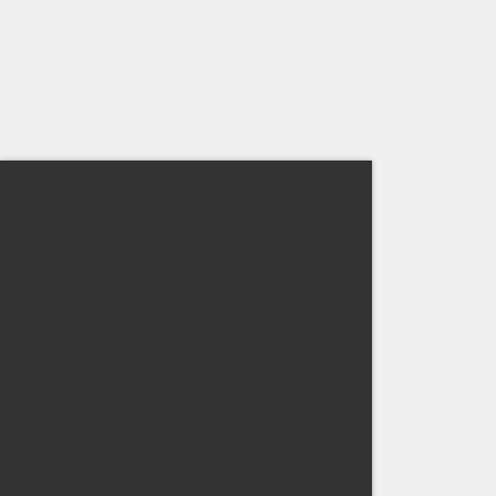
Diese Webseite verwendet Cookies Wir
verwenden Cookies, um Inhalte und
Anzeigen zu personalisieren, Funktionen für
soziale Medien anbieten zu können und die
Zugriffe auf unsere Website zu analysieren.
Außerdem geben wir Informationen zu Ihrer
Verwendung unserer Website an unsere
Partner für soziale Medien, Werbung und
Analysen weiter. Unsere Partner führen
diese Informationen möglicherweise mit
weiteren Daten zusammen, die Sie ihnen
bereitgestellt haben oder die sie im Rahmen
Ihrer Nutzung der Dienste gesammelt