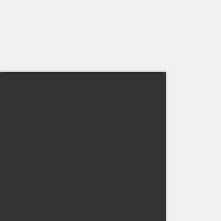
Diese Webseite verwendet Cookies Wir
verwenden Cookies, um Inhalte und
Anzeigen zu personalisieren, Funktionen für
soziale Medien anbieten zu können und die
Zugriffe auf unsere Website zu analysieren.
Außerdem geben wir Informationen zu Ihrer
Verwendung unserer Website an unsere
Partner für soziale Medien, Werbung und
Analysen weiter. Unsere Partner führen
diese Informationen möglicherweise mit
weiteren Daten zusammen, die Sie ihnen
bereitgestellt haben oder die sie im Rahmen
Ihrer Nutzung der Dienste gesammelt