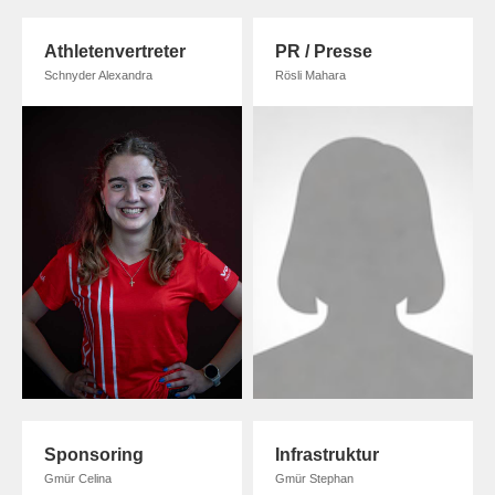
Athletenvertreter
PR / Presse
Schnyder Alexandra
Rösli Mahara
Sponsoring
Infrastruktur
Gmür Celina
Gmür Stephan