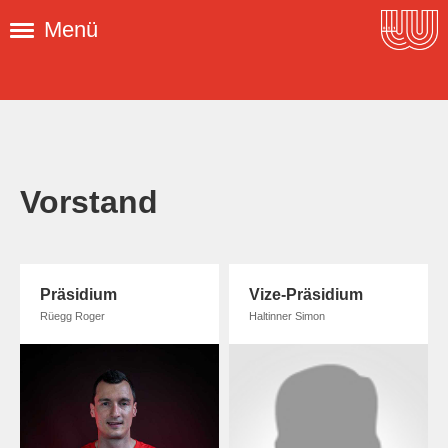
Menü
Vorstand
Präsidium
Vize-Präsidium
Rüegg Roger
Haltinner Simon